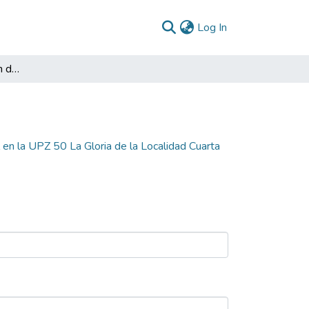
(current)
Log In
Diagnóstico Participación de la malla vial en la UPZ 50 La Gloria de la Localidad Cuarta San Cristóbal 2005
l en la UPZ 50 La Gloria de la Localidad Cuarta