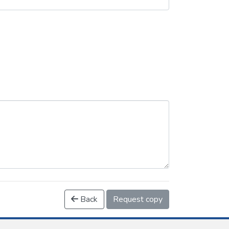
Back
Request copy