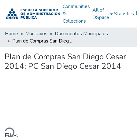
Communities
All of
&
Statistics
DSpace
Collections
Home
Municipios
Documentos Municipales
Plan de Compras San Diego Cesar 2014: PC San Diego Cesar 2014
Plan de Compras San Diego Cesar
2014: PC San Diego Cesar 2014
ding...
Files