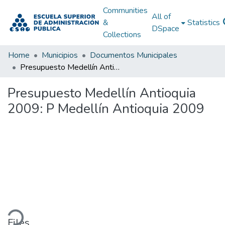
Communities
All of
&
Statistics
DSpace
Collections
Home
Municipios
Documentos Municipales
Presupuesto Medellín Antioquia 2009: P Medellín Antioquia 2009
Presupuesto Medellín Antioquia
2009: P Medellín Antioquia 2009
ding...
Files