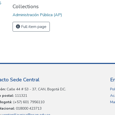
5
Collections
Administración Pública (AP)
Full item page
acto Sede Central
E
ión:
Calle 44 # 53 - 37, CAN, Bogotá D.C.
Pol
 postal:
111321
Ac
Bogotá:
(+57) 601 7956110
Ma
Nacional:
018000 423713
:
ventanillaunica@esap.edu.co