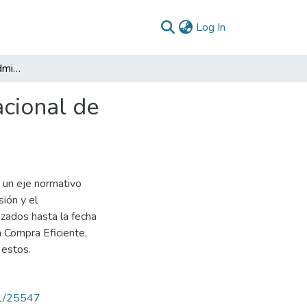
(current)
Log In
Informe final prácticas administrativas : Agencia Nacional de Contratación Pública Colombia Compra Eficiente
acional de
 un eje normativo
sión y el
izados hasta la fecha
a Compra Eficiente,
 estos.
71/25547