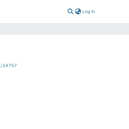
(current)
Log In
71/24757