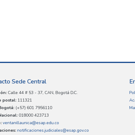
acto Sede Central
E
ión:
Calle 44 # 53 - 37, CAN, Bogotá D.C.
Pol
 postal:
111321
Ac
Bogotá:
(+57) 601 7956110
Ma
Nacional:
018000 423713
:
ventanillaunica@esap.edu.co
caciones:
notificaciones.judiciales@esap.gov.co