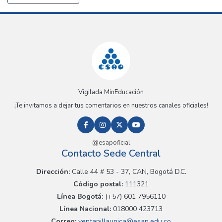
Vigilada MinEducación
¡Te invitamos a dejar tus comentarios en nuestros canales oficiales!
@esapoficial
Contacto Sede Central
Dirección:
Calle 44 # 53 - 37, CAN, Bogotá D.C.
Código postal:
111321
Línea Bogotá:
(+57) 601 7956110
Línea Nacional:
018000 423713
Correo:
ventanillaunica@esap.edu.co