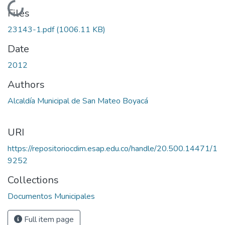
Loading...
Files
23143-1.pdf
(1006.11 KB)
Date
2012
Authors
Alcaldía Municipal de San Mateo Boyacá
URI
https://repositoriocdim.esap.edu.co/handle/20.500.14471/1
9252
Collections
Documentos Municipales
Full item page