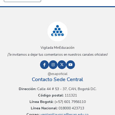
Vigilada MinEducación
¡Te invitamos a dejar tus comentarios en nuestros canales oficiales!
@esapoficial
Contacto Sede Central
Dirección:
Calle 44 # 53 - 37, CAN, Bogotá D.C.
Código postal:
111321
Línea Bogotá:
(+57) 601 7956110
Línea Nacional:
018000 423713
Correo:
ventanillaunica@esap.edu.co