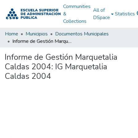
Communities
All of
&
Statistics
DSpace
Collections
Home
Municipios
Documentos Municipales
Informe de Gestión Marquetalia Caldas 2004: IG Marquetalia Caldas 2004
Informe de Gestión Marquetalia
Caldas 2004: IG Marquetalia
Caldas 2004
Loading...