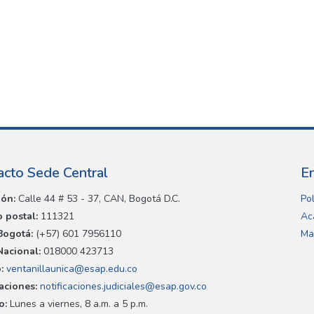
acto Sede Central
E
ión:
Calle 44 # 53 - 37, CAN, Bogotá D.C.
Pol
 postal:
111321
Ac
Bogotá:
(+57) 601 7956110
Ma
Nacional:
018000 423713
:
ventanillaunica@esap.edu.co
caciones:
notificaciones.judiciales@esap.gov.co
o:
Lunes a viernes, 8 a.m. a 5 p.m.