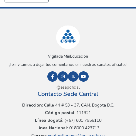
Vigilada MinEducación
¡Te invitamos a dejar tus comentarios en nuestros canales oficiales!
@esapoficial
Contacto Sede Central
Dirección:
Calle 44 # 53 - 37, CAN, Bogotá D.C.
Código postal:
111321
Línea Bogotá:
(+57) 601 7956110
Línea Nacional:
018000 423713
Correo:
ventanillaunica@esap.edu.co