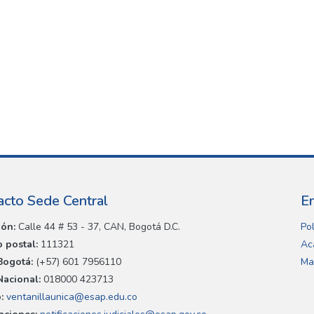
acto Sede Central
E
ión:
Calle 44 # 53 - 37, CAN, Bogotá D.C.
Pol
 postal:
111321
Ac
Bogotá:
(+57) 601 7956110
Ma
Nacional:
018000 423713
:
ventanillaunica@esap.edu.co