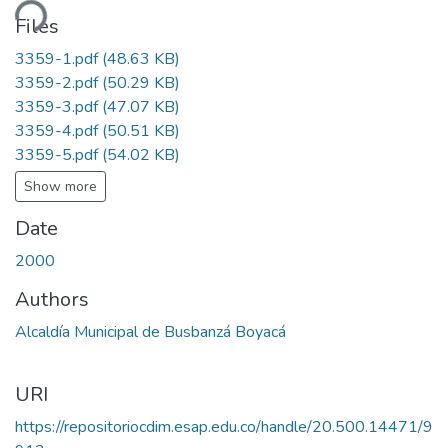
ding...
Files
3359-1.pdf
(48.63 KB)
3359-2.pdf
(50.29 KB)
3359-3.pdf
(47.07 KB)
3359-4.pdf
(50.51 KB)
3359-5.pdf
(54.02 KB)
Show more
Date
2000
Authors
Alcaldía Municipal de Busbanzá Boyacá
URI
https://repositoriocdim.esap.edu.co/handle/20.500.14471/9