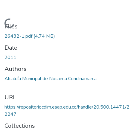
Loading...
Files
26432-1.pdf
(4.74 MB)
Date
2011
Authors
Alcaldía Municipal de Nocaima Cundinamarca
URI
https://repositoriocdim.esap.edu.co/handle/20.500.14471/2
2247
Collections