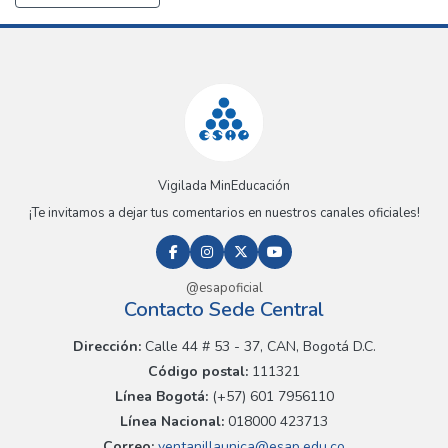
Vigilada MinEducación
¡Te invitamos a dejar tus comentarios en nuestros canales oficiales!
@esapoficial
Contacto Sede Central
Dirección:
Calle 44 # 53 - 37, CAN, Bogotá D.C.
Código postal:
111321
Línea Bogotá:
(+57) 601 7956110
Línea Nacional:
018000 423713
Correo:
ventanillaunica@esap.edu.co