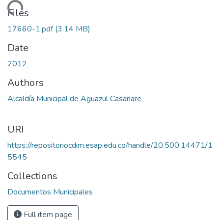
Loading...
Files
17660-1.pdf
(3.14 MB)
Date
2012
Authors
Alcaldía Municipal de Aguazul Casanare
URI
https://repositoriocdim.esap.edu.co/handle/20.500.14471/1
5545
Collections
Documentos Municipales
Full item page