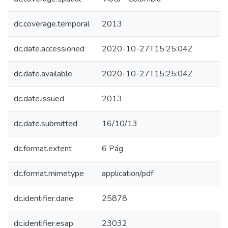
dc.coverage.temporal
2013
dc.date.accessioned
2020-10-27T15:25:04Z
dc.date.available
2020-10-27T15:25:04Z
dc.date.issued
2013
dc.date.submitted
16/10/13
dc.format.extent
6 Pág
dc.format.mimetype
application/pdf
dc.identifier.dane
25878
dc.identifier.esap
23032