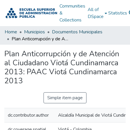
Communities
All of
&
Statistics
DSpace
Collections
Home
Municipios
Documentos Municipales
Plan Anticorrupción y de Atención al Ciudadano Viotá Cundinamarca 2013: PAAC Viotá Cundinamarca 2013
Plan Anticorrupción y de Atención
al Ciudadano Viotá Cundinamarca
2013: PAAC Viotá Cundinamarca
2013
Simple item page
dc.contributor.author
Alcaldía Municipal de Viotá Cundin
dc.coverage.spatial
Viotá - Colombia