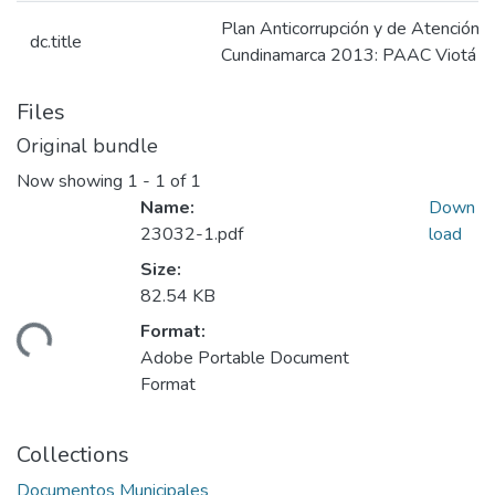
Plan Anticorrupción y de Atención a
dc.title
Cundinamarca 2013: PAAC Viotá C
Files
Original bundle
Now showing
1 - 1 of 1
Name:
Down
23032-1.pdf
load
Size:
82.54 KB
Format:
ding...
Adobe Portable Document
Format
Collections
Documentos Municipales