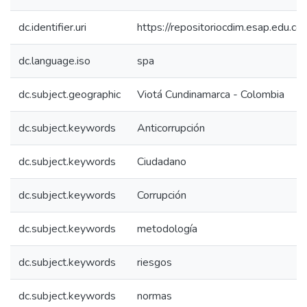
dc.identifier.uri
https://repositoriocdim.esap.edu.
dc.language.iso
spa
dc.subject.geographic
Viotá Cundinamarca - Colombia
dc.subject.keywords
Anticorrupción
dc.subject.keywords
Ciudadano
dc.subject.keywords
Corrupción
dc.subject.keywords
metodología
dc.subject.keywords
riesgos
dc.subject.keywords
normas