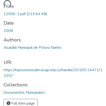
ading...
Files
12596-1.pdf
(219.64 KB)
Date
2008
Authors
Alcaldía Municipal de Potosí Nariño
URI
https://repositoriocdim.esap.edu.co/handle/20.500.14471/1
3357
Collections
Documentos Municipales
Full item page