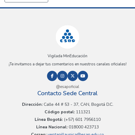
Vigilada MinEducación
¡Te invitamos a dejar tus comentarios en nuestros canales oficiales!
@esapoficial
Contacto Sede Central
Dirección:
Calle 44 # 53 - 37, CAN, Bogotá D.C.
Código postal:
111321
Línea Bogotá:
(+57) 601 7956110
Línea Nacional:
018000 423713
Correo:
ventanillaunica@esap.edu.co