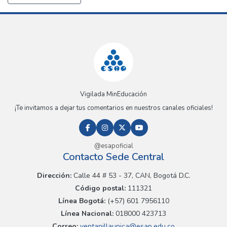
Vigilada MinEducación
¡Te invitamos a dejar tus comentarios en nuestros canales oficiales!
@esapoficial
Contacto Sede Central
Dirección:
Calle 44 # 53 - 37, CAN, Bogotá D.C.
Código postal:
111321
Línea Bogotá:
(+57) 601 7956110
Línea Nacional:
018000 423713
Correo:
ventanillaunica@esap.edu.co