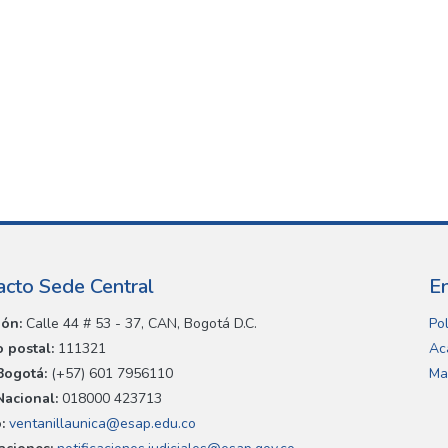
acto Sede Central
E
ión:
Calle 44 # 53 - 37, CAN, Bogotá D.C.
Pol
 postal:
111321
Ac
Bogotá:
(+57) 601 7956110
Ma
Nacional:
018000 423713
:
ventanillaunica@esap.edu.co