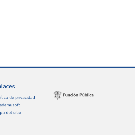
nlaces
ítica de privacidad
ademusoft
pa del sitio