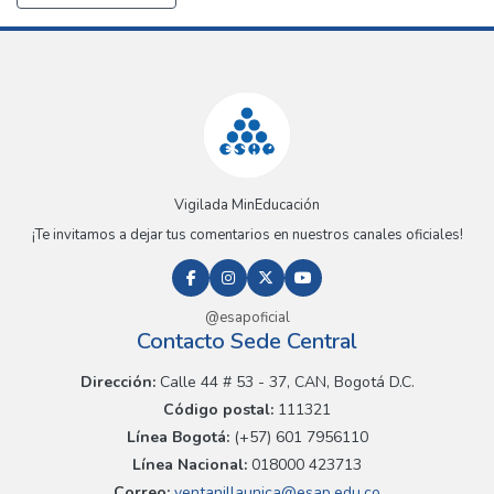
Vigilada MinEducación
¡Te invitamos a dejar tus comentarios en nuestros canales oficiales!
@esapoficial
Contacto Sede Central
Dirección:
Calle 44 # 53 - 37, CAN, Bogotá D.C.
Código postal:
111321
Línea Bogotá:
(+57) 601 7956110
Línea Nacional:
018000 423713
Correo:
ventanillaunica@esap.edu.co