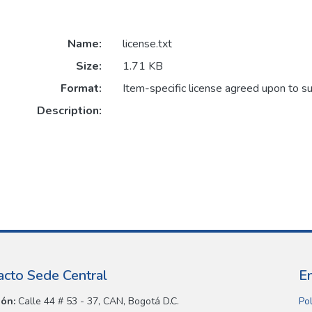
Name:
license.txt
Size:
1.71 KB
Format:
Item-specific license agreed upon to s
Description:
acto Sede Central
E
ión:
Calle 44 # 53 - 37, CAN, Bogotá D.C.
Pol