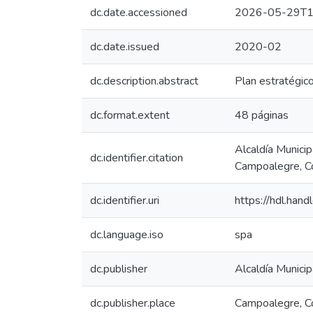
dc.date.accessioned
2026-05-29T1
dc.date.issued
2020-02
dc.description.abstract
Plan estratégic
dc.format.extent
48 páginas
Alcaldía Munici
dc.identifier.citation
Campoalegre, Co
dc.identifier.uri
https://hdl.ha
dc.language.iso
spa
dc.publisher
Alcaldía Municip
dc.publisher.place
Campoalegre, C