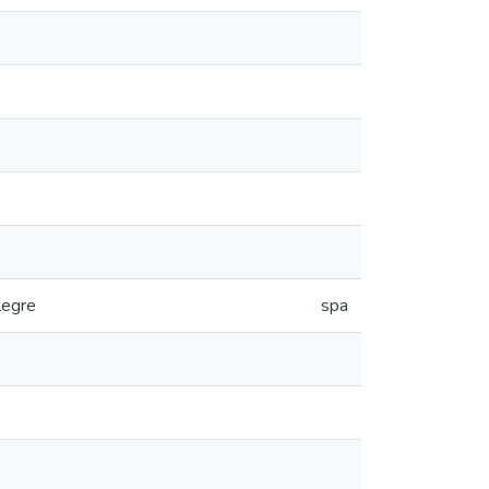
legre
spa