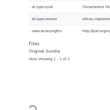
dc.type.local
Documentos Mun
dc.type.version
info:eu-repo/se
oaire.accessrights
http://purl.org/
Files
Original bundle
Now showing
1 - 1 of 1