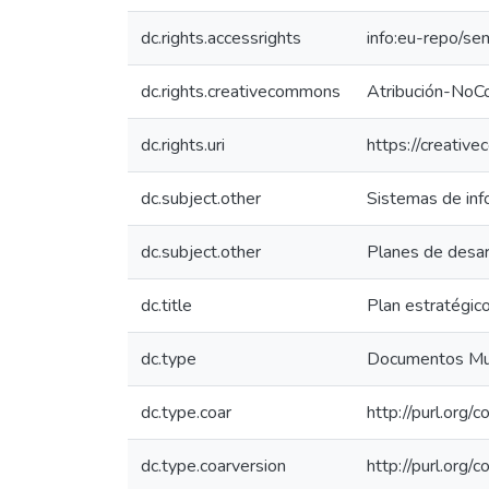
dc.rights.accessrights
info:eu-repo/s
dc.rights.creativecommons
Atribución-NoCo
dc.rights.uri
https://creativ
dc.subject.other
Sistemas de inf
dc.subject.other
Planes de desar
dc.title
Plan estratégic
dc.type
Documentos Mun
dc.type.coar
http://purl.org
dc.type.coarversion
http://purl.org