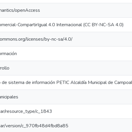
emantics/openAccess
mercial-CompartirIgual 4.0 Internacional (CC BY-NC-SA 4.0)
ecommons.org/licenses/by-nc-sa/4.0/
ormación
rollo
o de sistema de información PETIC Alcaldía Municipal de Campoa
icipales
/coar/resource_type/c_1843
/coar/version/c_970fb48d4fbd8a85