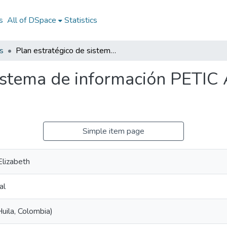
s
All of DSpace
Statistics
s
Plan estratégico de sistema de información PETIC Alcaldía Municipal de Campoalegre
istema de información PETIC 
Simple item page
Elizabeth
al
uila, Colombia)