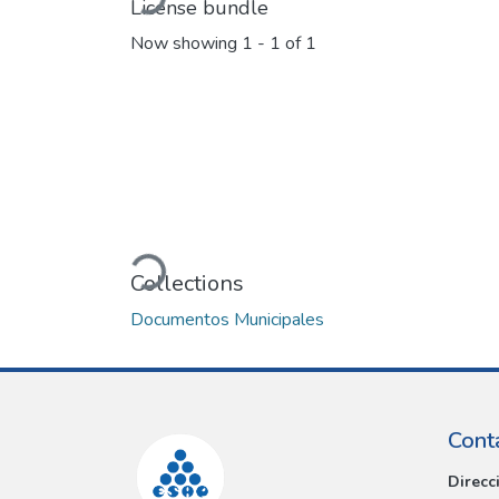
Loading...
License bundle
Now showing
1 - 1 of 1
Loading...
Collections
Documentos Municipales
Cont
Direcc