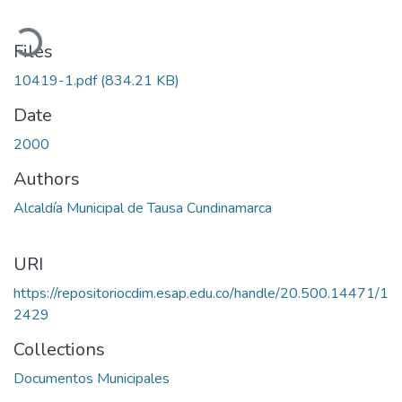
Loading...
Files
10419-1.pdf
(834.21 KB)
Date
2000
Authors
Alcaldía Municipal de Tausa Cundinamarca
URI
https://repositoriocdim.esap.edu.co/handle/20.500.14471/1
2429
Collections
Documentos Municipales