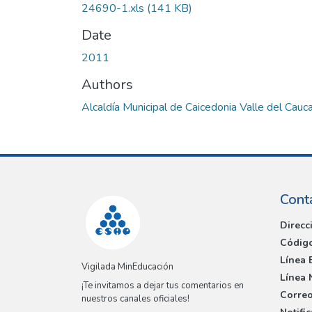
24690-1.xls
(141 KB)
Date
2011
Authors
Alcaldía Municipal de Caicedonia Valle del Cauc
Cont
Direcc
Código
Línea 
Vigilada MinEducación
Línea 
¡Te invitamos a dejar tus comentarios en
Correo
nuestros canales oficiales!