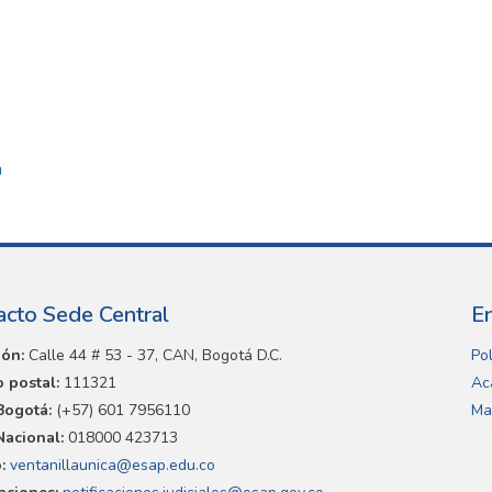
a
acto Sede Central
E
ión:
Calle 44 # 53 - 37, CAN, Bogotá D.C.
Pol
 postal:
111321
Ac
Bogotá:
(+57) 601 7956110
Ma
Nacional:
018000 423713
:
ventanillaunica@esap.edu.co