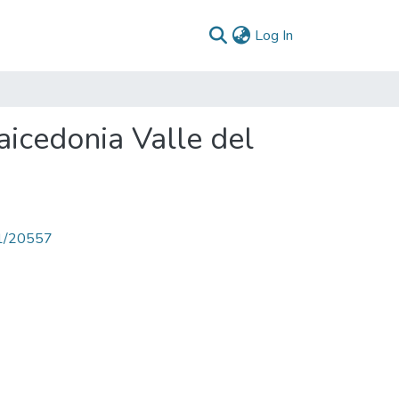
(current)
Log In
icedonia Valle del
71/20557