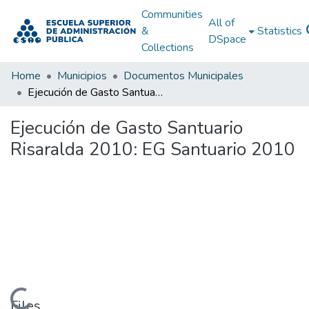
Communities
All of
&
Statistics
DSpace
Collections
Home
Municipios
Documentos Municipales
Ejecución de Gasto Santuario Risaralda 2010: EG Santuario 2010
Ejecución de Gasto Santuario
Risaralda 2010: EG Santuario 2010
Loading...
Files