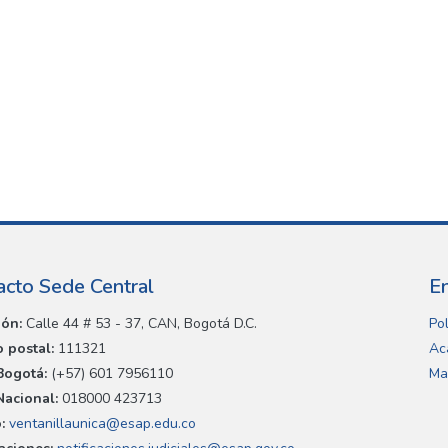
acto Sede Central
E
ión:
Calle 44 # 53 - 37, CAN, Bogotá D.C.
Pol
 postal:
111321
Ac
Bogotá:
(+57) 601 7956110
Ma
Nacional:
018000 423713
:
ventanillaunica@esap.edu.co