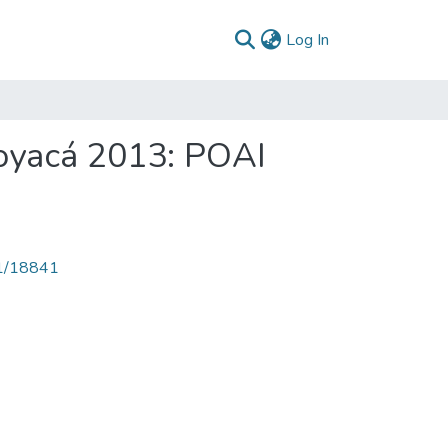
(current)
Log In
Boyacá 2013: POAI
71/18841