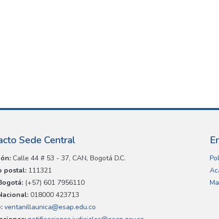
acto Sede Central
E
ión:
Calle 44 # 53 - 37, CAN, Bogotá D.C.
Pol
 postal:
111321
Ac
Bogotá:
(+57) 601 7956110
Ma
Nacional:
018000 423713
:
ventanillaunica@esap.edu.co