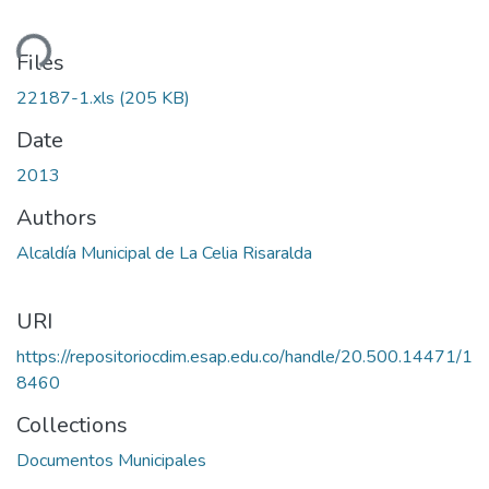
ding...
Files
22187-1.xls
(205 KB)
Date
2013
Authors
Alcaldía Municipal de La Celia Risaralda
URI
https://repositoriocdim.esap.edu.co/handle/20.500.14471/1
8460
Collections
Documentos Municipales