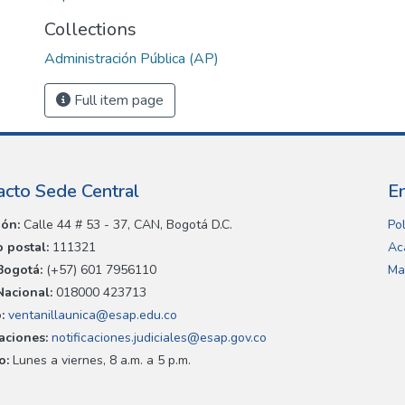
Collections
Administración Pública (AP)
Full item page
acto Sede Central
E
ión:
Calle 44 # 53 - 37, CAN, Bogotá D.C.
Pol
 postal:
111321
Ac
Bogotá:
(+57) 601 7956110
Ma
Nacional:
018000 423713
:
ventanillaunica@esap.edu.co
caciones:
notificaciones.judiciales@esap.gov.co
o:
Lunes a viernes, 8 a.m. a 5 p.m.