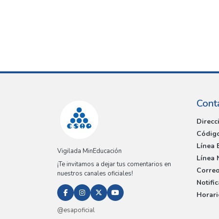
Cont
Direcc
Código
Línea 
Vigilada MinEducación
Línea 
¡Te invitamos a dejar tus comentarios en
Correo
nuestros canales oficiales!
Notifi
Horari
@esapoficial