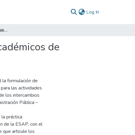
(current)
Log In
Generación del procedimiento para intercambios académicos de estudiantes en la ESAP
académicos de
 la formulación de
 para las actividades
 de los intercambios
stración Pública –
la práctica
ión de la ESAP, con el
e que articule los