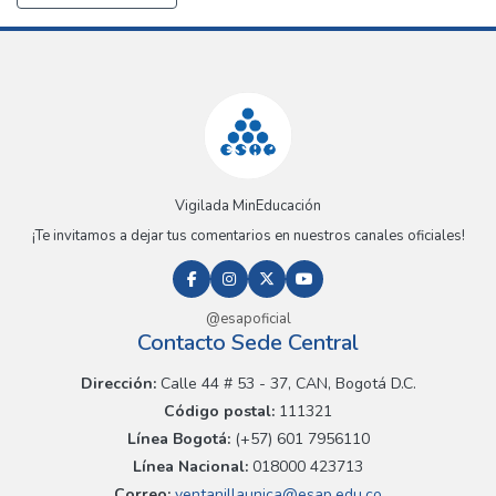
Vigilada MinEducación
¡Te invitamos a dejar tus comentarios en nuestros canales oficiales!
@esapoficial
Contacto Sede Central
Dirección:
Calle 44 # 53 - 37, CAN, Bogotá D.C.
Código postal:
111321
Línea Bogotá:
(+57) 601 7956110
Línea Nacional:
018000 423713
Correo:
ventanillaunica@esap.edu.co