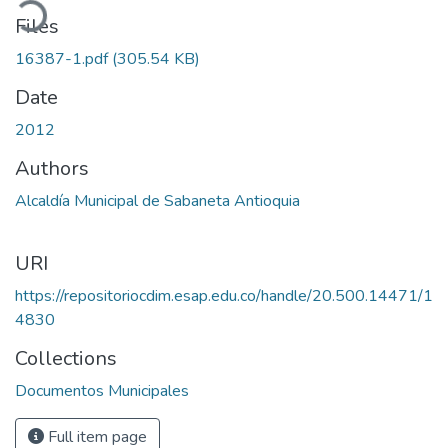
oading...
Files
16387-1.pdf
(305.54 KB)
Date
2012
Authors
Alcaldía Municipal de Sabaneta Antioquia
URI
https://repositoriocdim.esap.edu.co/handle/20.500.14471/1
4830
Collections
Documentos Municipales
Full item page