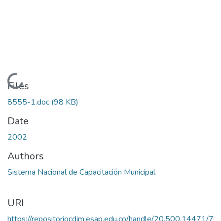
Loading...
Files
8555-1.doc
(98 KB)
Date
2002
Authors
Sistema Nacional de Capacitación Municipal
URI
https://repositoriocdim.esap.edu.co/handle/20.500.14471/7