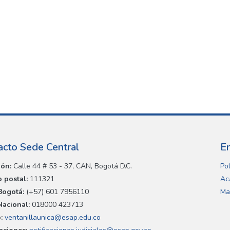
acto Sede Central
E
ión:
Calle 44 # 53 - 37, CAN, Bogotá D.C.
Pol
 postal:
111321
Ac
Bogotá:
(+57) 601 7956110
Ma
Nacional:
018000 423713
:
ventanillaunica@esap.edu.co