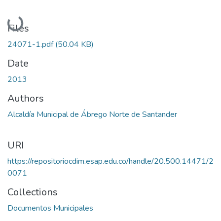
Loading...
Files
24071-1.pdf
(50.04 KB)
Date
2013
Authors
Alcaldía Municipal de Ábrego Norte de Santander
URI
https://repositoriocdim.esap.edu.co/handle/20.500.14471/2
0071
Collections
Documentos Municipales