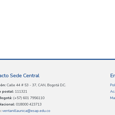
acto Sede Central
E
ión:
Calle 44 # 53 - 37, CAN, Bogotá D.C.
Pol
 postal:
111321
Ac
Bogotá:
(+57) 601 7956110
Ma
Nacional:
018000 423713
:
ventanillaunica@esap.edu.co