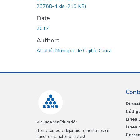
23788-4.xls
(219 KB)
Date
2012
Authors
Alcaldía Municipal de Cajibío Cauca
Cont
Direcc
Código
Línea 
Vigilada MinEducación
Línea 
¡Te invitamos a dejar tus comentarios en
Correo
nuestros canales oficiales!