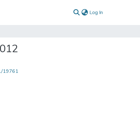
(current)
Log In
2012
71/19761