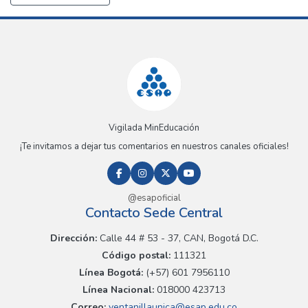
Vigilada MinEducación
¡Te invitamos a dejar tus comentarios en nuestros canales oficiales!
@esapoficial
Contacto Sede Central
Dirección:
Calle 44 # 53 - 37, CAN, Bogotá D.C.
Código postal:
111321
Línea Bogotá:
(+57) 601 7956110
Línea Nacional:
018000 423713
Correo:
ventanillaunica@esap.edu.co