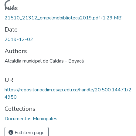
Loading...
Files
21510_21312_empalmebiblioteca2019.pdf
(1.29 MB)
Date
2019-12-02
Authors
Alcaldía municipal de Caldas - Boyacá
URI
https://repositoriocdim.esap.edu.co/handle/20.500.14471/2
4950
Collections
Documentos Municipales
Full item page