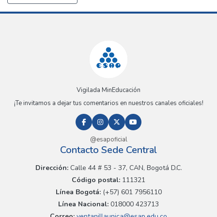
Vigilada MinEducación
¡Te invitamos a dejar tus comentarios en nuestros canales oficiales!
@esapoficial
Contacto Sede Central
Dirección:
Calle 44 # 53 - 37, CAN, Bogotá D.C.
Código postal:
111321
Línea Bogotá:
(+57) 601 7956110
Línea Nacional:
018000 423713
Correo:
ventanillaunica@esap.edu.co