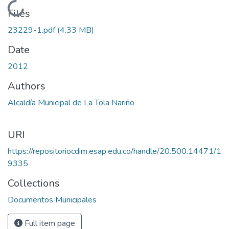
Loading...
Files
23229-1.pdf
(4.33 MB)
Date
2012
Authors
Alcaldía Municipal de La Tola Nariño
URI
https://repositoriocdim.esap.edu.co/handle/20.500.14471/1
9335
Collections
Documentos Municipales
Full item page