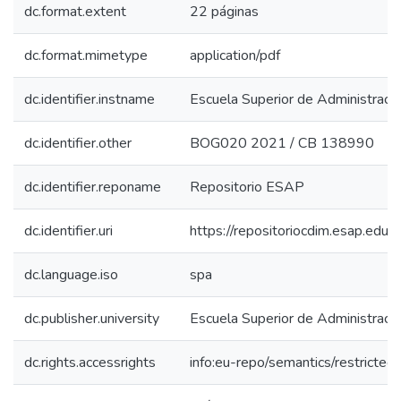
dc.format.extent
22 páginas
dc.format.mimetype
application/pdf
dc.identifier.instname
Escuela Superior de Administraci
dc.identifier.other
BOG020 2021 / CB 138990
dc.identifier.reponame
Repositorio ESAP
dc.identifier.uri
https://repositoriocdim.esap.ed
dc.language.iso
spa
dc.publisher.university
Escuela Superior de Administraci
dc.rights.accessrights
info:eu-repo/semantics/restricte