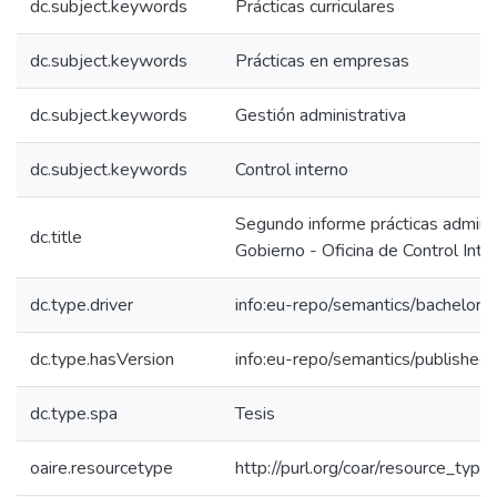
dc.subject.keywords
Prácticas curriculares
dc.subject.keywords
Prácticas en empresas
dc.subject.keywords
Gestión administrativa
dc.subject.keywords
Control interno
Segundo informe prácticas administ
dc.title
Gobierno - Oficina de Control Inte
dc.type.driver
info:eu-repo/semantics/bachelorT
dc.type.hasVersion
info:eu-repo/semantics/published
dc.type.spa
Tesis
oaire.resourcetype
http://purl.org/coar/resource_type