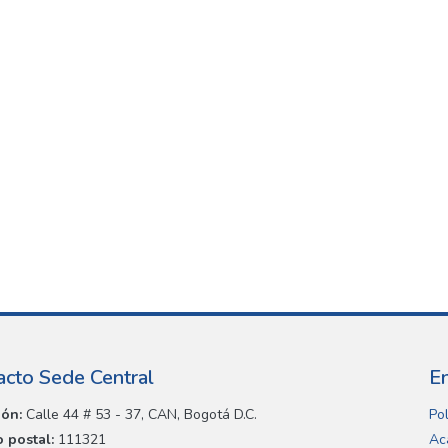
acto Sede Central
E
ión:
Calle 44 # 53 - 37, CAN, Bogotá D.C.
Pol
 postal:
111321
Ac