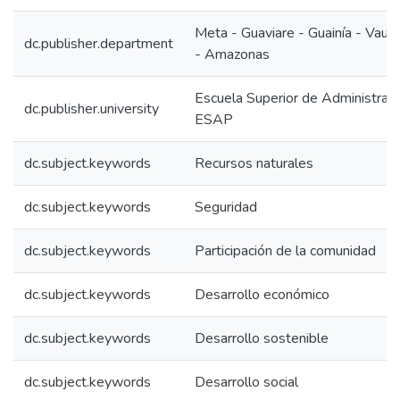
Meta - Guaviare - Guainía - Vaup
dc.publisher.department
- Amazonas
Escuela Superior de Administraci
dc.publisher.university
ESAP
dc.subject.keywords
Recursos naturales
dc.subject.keywords
Seguridad
dc.subject.keywords
Participación de la comunidad
dc.subject.keywords
Desarrollo económico
dc.subject.keywords
Desarrollo sostenible
dc.subject.keywords
Desarrollo social