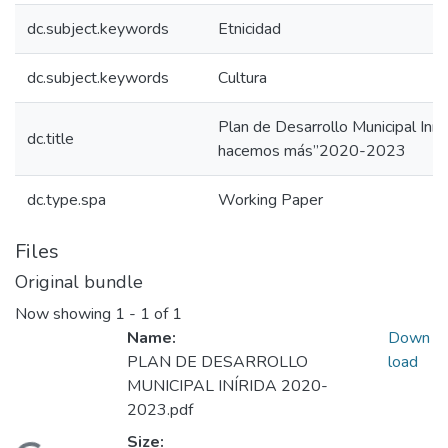
dc.subject.keywords
Etnicidad
dc.subject.keywords
Cultura
Plan de Desarrollo Municipal Inír
dc.title
hacemos más”2020-2023
dc.type.spa
Working Paper
Files
Original bundle
Now showing
1 - 1 of 1
Name:
Down
PLAN DE DESARROLLO
load
MUNICIPAL INÍRIDA 2020-
2023.pdf
Size: