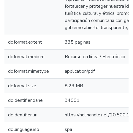
fortalecer y proteger nuestra ide
turística, cultural y étnica, promo
participación comunitaria con gara
gobierno abierto, transparente,
dc.format.extent
335 páginas
dc.format.medium
Recurso en línea / Electrónico
dc.format.mimetype
application/pdf
dc.format.size
8,23 MB
dc.identifier.dane
94001
dc.identifier.uri
https://hdl.handle.net/20.500.
dc.language.iso
spa