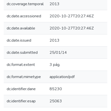
dc.coverage.temporal
2013
dc.date.accessioned
2020-10-27T20:27:46Z
dc.date.available
2020-10-27T20:27:46Z
dc.date.issued
2013
dc.date.submitted
25/01/14
dc.format.extent
3 pág.
dc.format.mimetype
application/pdf
dc.identifier.dane
85230
dc.identifier.esap
25063