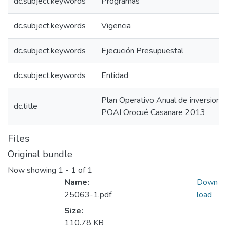
dc.subject.keywords
Programas
dc.subject.keywords
Vigencia
dc.subject.keywords
Ejecución Presupuestal
dc.subject.keywords
Entidad
Plan Operativo Anual de inversion
dc.title
POAI Orocué Casanare 2013
Files
Original bundle
Now showing
1 - 1 of 1
Name:
Down
25063-1.pdf
load
Size:
110.78 KB