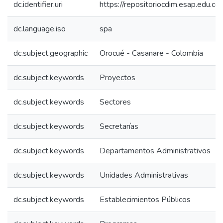
dc.identifier.uri
https://repositoriocdim.esap.edu.
dc.language.iso
spa
dc.subject.geographic
Orocué - Casanare - Colombia
dc.subject.keywords
Proyectos
dc.subject.keywords
Sectores
dc.subject.keywords
Secretarías
dc.subject.keywords
Departamentos Administrativos
dc.subject.keywords
Unidades Administrativas
dc.subject.keywords
Establecimientos Públicos