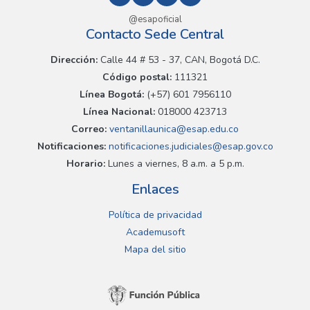
@esapoficial
Contacto Sede Central
Dirección:
Calle 44 # 53 - 37, CAN, Bogotá D.C.
Código postal:
111321
Línea Bogotá:
(+57) 601 7956110
Línea Nacional:
018000 423713
Correo:
ventanillaunica@esap.edu.co
Notificaciones:
notificaciones.judiciales@esap.gov.co
Horario:
Lunes a viernes, 8 a.m. a 5 p.m.
Enlaces
Política de privacidad
Academusoft
Mapa del sitio