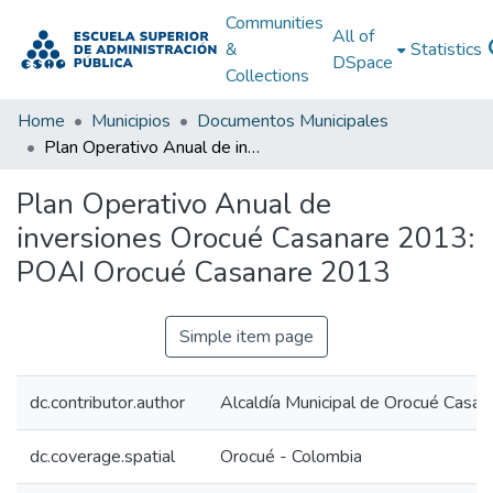
Communities
All of
&
Statistics
DSpace
Collections
Home
Municipios
Documentos Municipales
Plan Operativo Anual de inversiones Orocué Casanare 2013: POAI Orocué Casanare 2013
Plan Operativo Anual de
inversiones Orocué Casanare 2013:
POAI Orocué Casanare 2013
Simple item page
dc.contributor.author
Alcaldía Municipal de Orocué Casan
dc.coverage.spatial
Orocué - Colombia