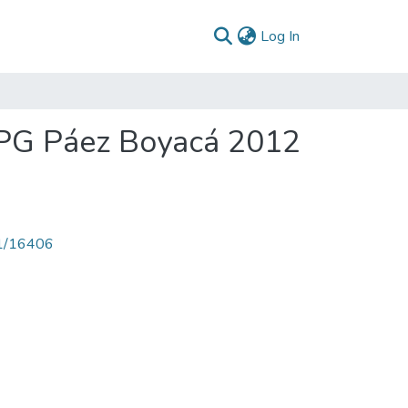
(current)
Log In
 PG Páez Boyacá 2012
71/16406