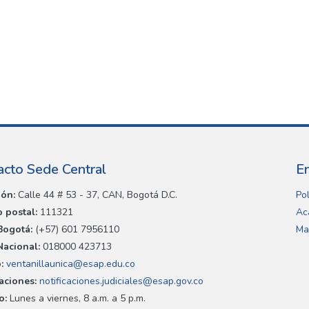
acto Sede Central
E
ión:
Calle 44 # 53 - 37, CAN, Bogotá D.C.
Pol
 postal:
111321
Ac
Bogotá:
(+57) 601 7956110
Ma
Nacional:
018000 423713
:
ventanillaunica@esap.edu.co
caciones:
notificaciones.judiciales@esap.gov.co
o:
Lunes a viernes, 8 a.m. a 5 p.m.