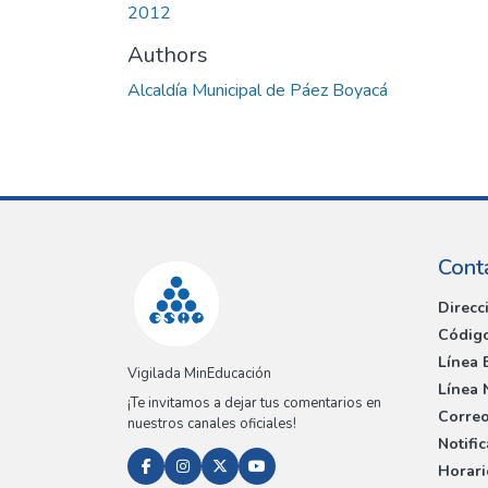
2012
Authors
Alcaldía Municipal de Páez Boyacá
Cont
Direcc
Código
Línea 
Vigilada MinEducación
Línea 
¡Te invitamos a dejar tus comentarios en
Correo
nuestros canales oficiales!
Notifi
Horari