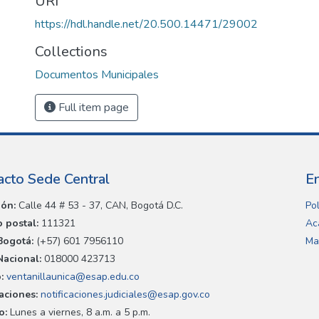
URI
https://hdl.handle.net/20.500.14471/29002
Collections
Documentos Municipales
Full item page
acto Sede Central
E
ión:
Calle 44 # 53 - 37, CAN, Bogotá D.C.
Pol
 postal:
111321
Ac
Bogotá:
(+57) 601 7956110
Ma
Nacional:
018000 423713
:
ventanillaunica@esap.edu.co
caciones:
notificaciones.judiciales@esap.gov.co
o:
Lunes a viernes, 8 a.m. a 5 p.m.