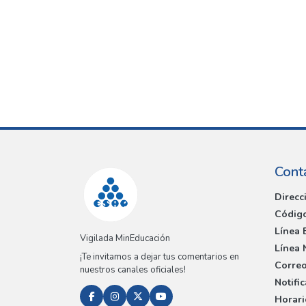
Cont
Direcc
Código
Línea 
Vigilada MinEducación
Línea 
¡Te invitamos a dejar tus comentarios en
Correo
nuestros canales oficiales!
Notifi
Horari