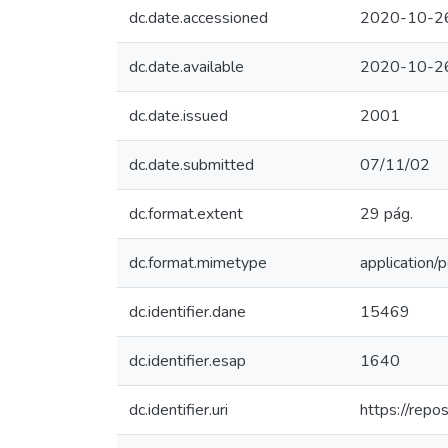
dc.date.accessioned
2020-10-2
dc.date.available
2020-10-2
dc.date.issued
2001
dc.date.submitted
07/11/02
dc.format.extent
29 pág.
dc.format.mimetype
application/p
dc.identifier.dane
15469
dc.identifier.esap
1640
dc.identifier.uri
https://rep