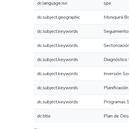
dc.language.iso
spa
dc.subject.geographic
Moniquirá B
dc.subject.keywords
Seguimiento 
dc.subject.keywords
Sectorizació
dc.subject.keywords
Diagnóstico 
dc.subject.keywords
Inversión Soc
dc.subject.keywords
Planificación
dc.subject.keywords
Programas S
dc.title
Plan de Des