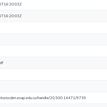
6T16:20:03Z
6T16:20:03Z
df
ositoriocdim.esap.edu.co/handle/20.500.14471/9739