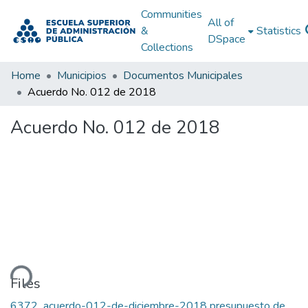
Communities
All of
&
Statistics
DSpace
Collections
Home
Municipios
Documentos Municipales
Acuerdo No. 012 de 2018
Acuerdo No. 012 de 2018
ding...
Files
6372_acuerdo-012-de-diciembre-2018 presupuesto de