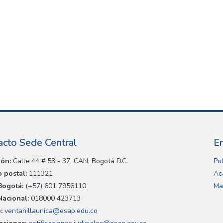
acto Sede Central
E
ión:
Calle 44 # 53 - 37, CAN, Bogotá D.C.
Pol
 postal:
111321
Ac
Bogotá:
(+57) 601 7956110
Ma
Nacional:
018000 423713
:
ventanillaunica@esap.edu.co