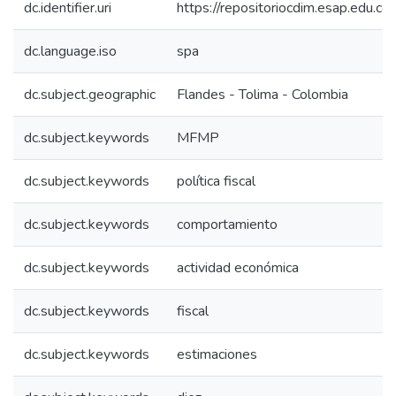
dc.identifier.uri
https://repositoriocdim.esap.edu.
dc.language.iso
spa
dc.subject.geographic
Flandes - Tolima - Colombia
dc.subject.keywords
MFMP
dc.subject.keywords
política fiscal
dc.subject.keywords
comportamiento
dc.subject.keywords
actividad económica
dc.subject.keywords
fiscal
dc.subject.keywords
estimaciones