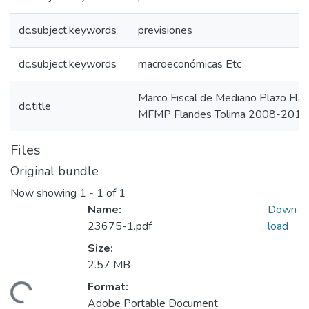
dc.subject.keywords
previsiones
dc.subject.keywords
macroeconómicas Etc
Marco Fiscal de Mediano Plazo Fl
dc.title
MFMP Flandes Tolima 2008-2018
Files
Original bundle
Now showing
1 - 1 of 1
Name:
Down
23675-1.pdf
load
Size:
2.57 MB
Format:
ading...
Adobe Portable Document