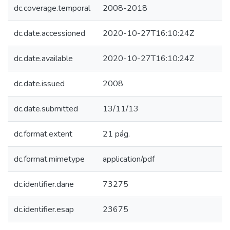
dc.coverage.temporal
2008-2018
dc.date.accessioned
2020-10-27T16:10:24Z
dc.date.available
2020-10-27T16:10:24Z
dc.date.issued
2008
dc.date.submitted
13/11/13
dc.format.extent
21 pág.
dc.format.mimetype
application/pdf
dc.identifier.dane
73275
dc.identifier.esap
23675