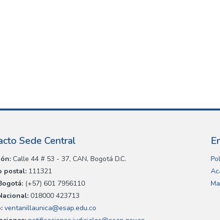
acto Sede Central
E
ión:
Calle 44 # 53 - 37, CAN, Bogotá D.C.
Pol
 postal:
111321
Ac
Bogotá:
(+57) 601 7956110
Ma
Nacional:
018000 423713
:
ventanillaunica@esap.edu.co