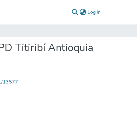
(current)
Log In
PD Titiribí Antioquia
71/13577