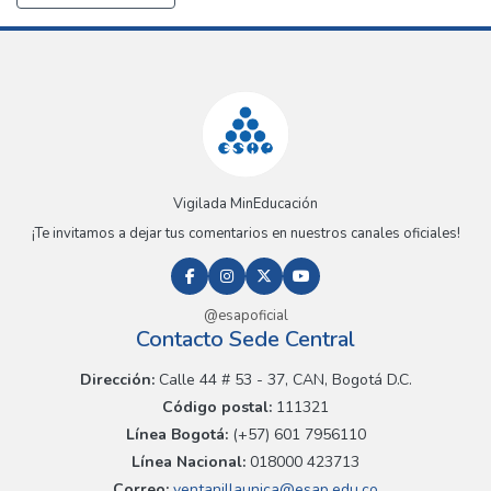
Vigilada MinEducación
¡Te invitamos a dejar tus comentarios en nuestros canales oficiales!
@esapoficial
Contacto Sede Central
Dirección:
Calle 44 # 53 - 37, CAN, Bogotá D.C.
Código postal:
111321
Línea Bogotá:
(+57) 601 7956110
Línea Nacional:
018000 423713
Correo:
ventanillaunica@esap.edu.co