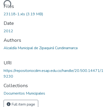
ding...
Files
23118-1.xls
(3.19 MB)
Date
2012
Authors
Alcaldía Municipal de Zipaquirá Cundinamarca
URI
https://repositoriocdim.esap.edu.co/handle/20.500.14471/1
9230
Collections
Documentos Municipales
Full item page