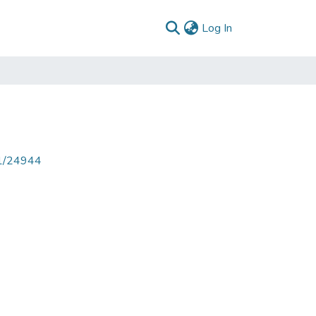
(current)
Log In
71/24944