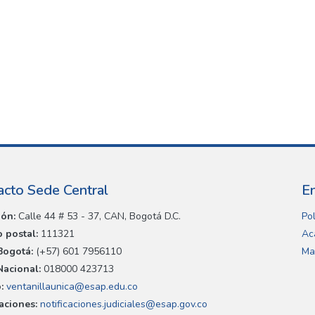
acto Sede Central
E
ión:
Calle 44 # 53 - 37, CAN, Bogotá D.C.
Pol
 postal:
111321
Ac
Bogotá:
(+57) 601 7956110
Ma
Nacional:
018000 423713
:
ventanillaunica@esap.edu.co
caciones:
notificaciones.judiciales@esap.gov.co