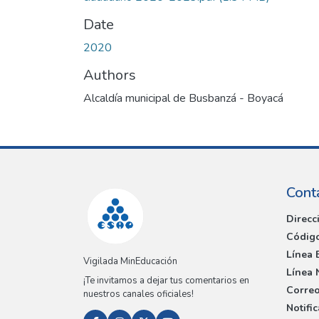
Date
2020
Authors
Alcaldía municipal de Busbanzá - Boyacá
Cont
Direcc
Código
Línea 
Vigilada MinEducación
Línea 
¡Te invitamos a dejar tus comentarios en
Correo
nuestros canales oficiales!
Notifi