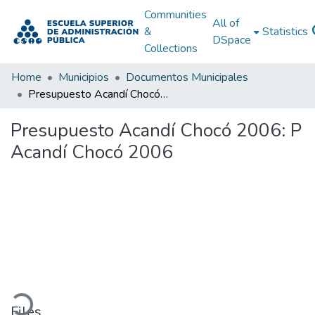
Communities
All of
&
Statistics
DSpace
Collections
Home
Municipios
Documentos Municipales
Presupuesto Acandí Chocó 2006: P Acandí Chocó 2006
Presupuesto Acandí Chocó 2006: P
Acandí Chocó 2006
oading...
Files