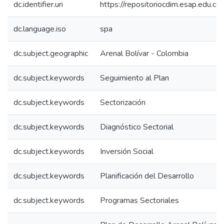
dc.identifier.uri
https://repositoriocdim.esap.edu.
dc.language.iso
spa
dc.subject.geographic
Arenal Bolívar - Colombia
dc.subject.keywords
Seguimiento al Plan
dc.subject.keywords
Sectorización
dc.subject.keywords
Diagnóstico Sectorial
dc.subject.keywords
Inversión Social
dc.subject.keywords
Planificación del Desarrollo
dc.subject.keywords
Programas Sectoriales