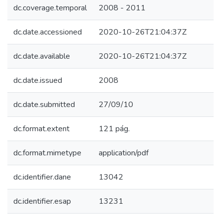
dc.coverage.temporal
2008 - 2011
dc.date.accessioned
2020-10-26T21:04:37Z
dc.date.available
2020-10-26T21:04:37Z
dc.date.issued
2008
dc.date.submitted
27/09/10
dc.format.extent
121 pág.
dc.format.mimetype
application/pdf
dc.identifier.dane
13042
dc.identifier.esap
13231