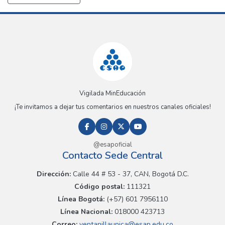
Vigilada MinEducación
¡Te invitamos a dejar tus comentarios en nuestros canales oficiales!
@esapoficial
Contacto Sede Central
Dirección:
Calle 44 # 53 - 37, CAN, Bogotá D.C.
Código postal:
111321
Línea Bogotá:
(+57) 601 7956110
Línea Nacional:
018000 423713
Correo:
ventanillaunica@esap.edu.co