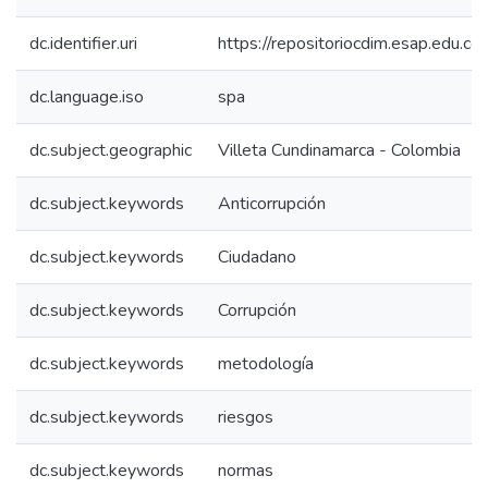
dc.identifier.uri
https://repositoriocdim.esap.edu.
dc.language.iso
spa
dc.subject.geographic
Villeta Cundinamarca - Colombia
dc.subject.keywords
Anticorrupción
dc.subject.keywords
Ciudadano
dc.subject.keywords
Corrupción
dc.subject.keywords
metodología
dc.subject.keywords
riesgos
dc.subject.keywords
normas