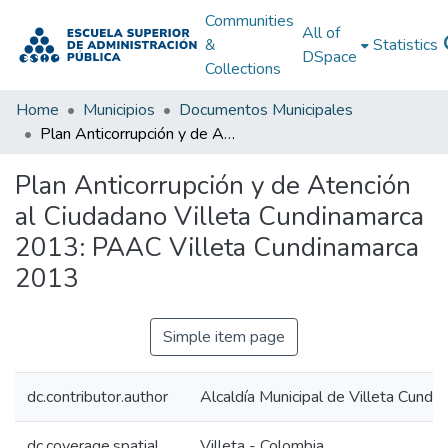
Communities
All of
&
Statistics
DSpace
Collections
Home
Municipios
Documentos Municipales
Plan Anticorrupción y de Atención al Ciudadano Villeta Cundinamarca 2013: PAAC Villeta Cundinamarca 2013
Plan Anticorrupción y de Atención
al Ciudadano Villeta Cundinamarca
2013: PAAC Villeta Cundinamarca
2013
Simple item page
dc.contributor.author
Alcaldía Municipal de Villeta Cundi
dc.coverage.spatial
Villeta - Colombia