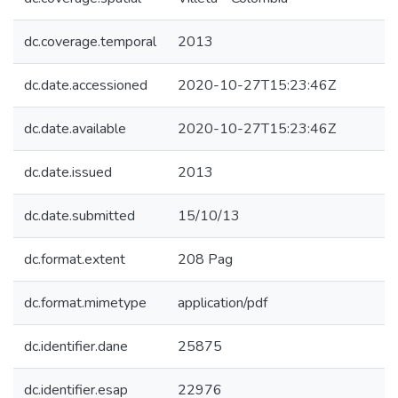
dc.coverage.temporal
2013
dc.date.accessioned
2020-10-27T15:23:46Z
dc.date.available
2020-10-27T15:23:46Z
dc.date.issued
2013
dc.date.submitted
15/10/13
dc.format.extent
208 Pag
dc.format.mimetype
application/pdf
dc.identifier.dane
25875
dc.identifier.esap
22976