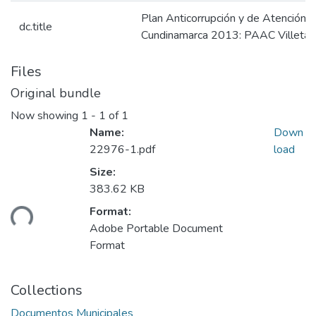
Plan Anticorrupción y de Atención a
dc.title
Cundinamarca 2013: PAAC Villeta
Files
Original bundle
Now showing
1 - 1 of 1
Name:
Down
22976-1.pdf
load
Size:
383.62 KB
Format:
ding...
Adobe Portable Document
Format
Collections
Documentos Municipales